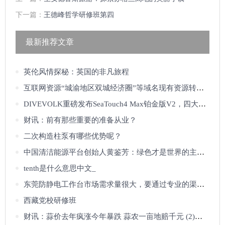
下一篇：
王德峰哲学研修班第四
最新推荐文章
英伦风情探秘：英国的非凡旅程
互联网资源“城渝地区双城经济圈”等域名现有资源转让出售
DIVEVOLK重磅发布SeaTouch4 Max铂金版V2，四大核心升级革新水下摄影体验
财讯：前有那些重要的准备从业？
二次构造柱泵有哪些优势呢？
中国清洁能源平台创始人黄鉴芳：绿色才是世界的主旋律！！！！
tenth是什么意思中文_
东莞防静电工作台市场需求量很大，要通过专业的渠道购买_佰斯特POUSTO
西藏党校研修班
财讯：蒜价去年疯涨今年暴跌 蒜农一亩地赔千元 (2)——中新网