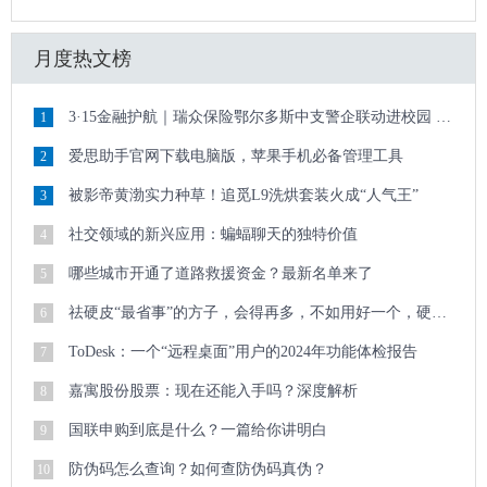
月度热文榜
3·15金融护航｜瑞众保险鄂尔多斯中支警企联动进校园 清朗金融护青春
1
爱思助手官网下载电脑版，苹果手机必备管理工具
2
被影帝黄渤实力种草！追觅L9洗烘套装火成“人气王”
3
社交领域的新兴应用：蝙蝠聊天的独特价值
4
哪些城市开通了道路救援资金？最新名单来了
5
祛硬皮“最省事”的方子，会得再多，不如用好一个，硬皮顽疾迎刃而解
6
ToDesk：一个“远程桌面”用户的2024年功能体检报告
7
嘉寓股份股票：现在还能入手吗？深度解析
8
国联申购到底是什么？一篇给你讲明白
9
防伪码怎么查询？如何查防伪码真伪？
10