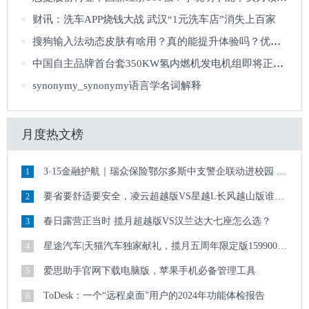
财讯：洗车APP烧钱大战 武汉“1元洗车店”消失上百家
搜狗输入法动态皮肤有啥用？真的能提升体验吗？优缺点一次说清
中国自主品牌首台套350KW氢内燃机发电机组即将正式投入运营
synonymy_synonymy语言学名词解释
月度热文榜
3·15金融护航｜瑞众保险鄂尔多斯中支警企联动进校园 清朗金融护青春
1
要省要舒适要安全，凌云超越版VS星越L长风越山版谁更全能
2
春日露营正当时 揽月超越版VS汉兰达大七座怎么选？
3
星途汽车|天猫汽车独家献礼，揽月五周年限定版159900元起
4
爱思助手官网下载电脑版，苹果手机必备管理工具
5
ToDesk：一个“远程桌面”用户的2024年功能体检报告
6