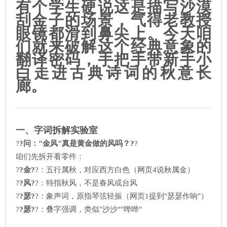
有个学生硬说这是描写沙漠
刮金子的场景，气得老教授
眼镜都滑到鼻尖上。今天咱
们就来破解这个经典意象的
翻译密码，手把手带新手小
白走进古典诗词的秋意长
廊。
一、字词拆解实验室
?
?问："金风"真是黄金做的风吗？?
?
咱们先拆开看零件：
?
?金?
?：五行属秋，对应西方白色（网页4说秋属金）
?
?风?
?：特指秋风，不是春风或台风
?
?瑟?
?：象声词，原指琴弦轻振（网页1提到"瑟瑟作响"）
?
?瑟?
?：叠字强调，类似"沙沙""哗哗"