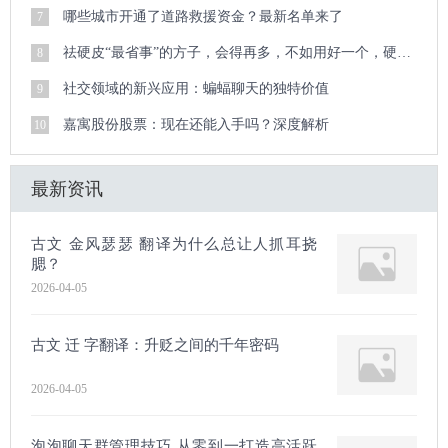
哪些城市开通了道路救援资金？最新名单来了
7
祛硬皮“最省事”的方子，会得再多，不如用好一个，硬皮顽疾迎刃而解
8
社交领域的新兴应用：蝙蝠聊天的独特价值
9
嘉寓股份股票：现在还能入手吗？深度解析
10
最新资讯
古文 金风瑟瑟 翻译为什么总让人抓耳挠
腮？
2026-04-05
古文 迁 字翻译：升贬之间的千年密码
2026-04-05
泡泡聊天群管理技巧 从零到一打造高活跃