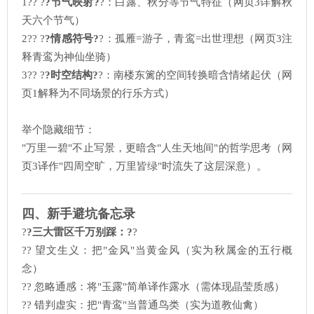
1?? ?
?节气映射?
?：白露、秋分等节气特征（网页3详解秋
天六个节气）
2?? ?
?情感符号?
?：孤雁=游子，青鸾=出世理想（网页3注
释青鸾为神仙坐骑）
3?? ?
?时空结构?
?：南楼东篱的空间转换暗含情绪起伏（网
页1解释为不同场景的行乐方式）
举个隐藏细节：
"万里一碧"不止写景，更暗含"人生天地间"的哲学思考（网
页3译作"四周空旷，万里皆绿"时流失了这层深意）。
四、新手避坑备忘录
?
?三大雷区千万别踩：?
?
?? 望文生义：把"金风"当黄金风（实为秋属金的五行概
念）
?? 忽略通感：将"玉露"简单译作露水（需体现晶莹质感）
?? 错判虚实：把"青鸾"当普通鸟类（实为道教仙禽）