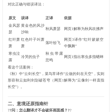
对比正确与错误译法：
原文
误译
正译
依据
金风瑟
黄金色的风沙
秋风萧瑟
网页1解释为秋风吹拂声
瑟
沙响
红叶萧
红色叶子叫萧
网页3译作"红叶簌簌空
落叶纷飞
萧
萧
中飘舞"
寒虫泣
秋虫带露
冷哭的虫子
网页1指出寒虫多指蟋蟀
露
悲鸣
看这个活案例：
《秋》中"云剑长空"，菜鸟常译作"云做的剑在天空"，实则
形容秋云如利剑划破苍穹（网页1解释为"云像剑一样直指
长空"）。
二、意境还原指南针
?
?问：怎么翻译才不会破坏画面感？?
?