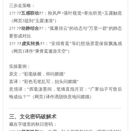
三步走策略：
1?? ?
?五感联动?
?：秋风声+落叶视觉+寒虫听觉+玉露触觉
（网页3提到"玉露凄清"）
2?? ?
?动静结合?
?："孤雁排云"的动态与"万里一碧"的静态
要形成对比
3?? ?
?虚实转换?
?："安得青鸾"等幻想场景需保留飘逸感
（网页1译作"乘青鸾遨游天空"）
实操案例：
原文："彩毫纵横，仰问嫦娥"
直译："彩色毛笔乱写，抬头问嫦娥"
意境译："挥毫泼墨间，笔锋直指月宫："广寒仙子可曾后
悔成仙？""（网页1译作洒脱快意地问嫦娥）
三、文化密码破解术
藏在字缝里的秋日密码：