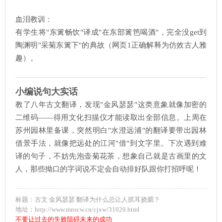
血泪教训：
有学生将"东篱畅饮"译成"在东部篱笆喝酒"，完全没get到
陶渊明"采菊东篱下"的典故（网页1正确解释为仿效古人雅
趣）。
小编说句大实话
教了八年古文翻译，发现"金风瑟瑟"这类意象就像加密的
二维码——得用文化扫描仪才能读取出全部信息。上周在
苏州园林里备课，突然明白"水澄远浦"的翻译要带出园林
借景手法，就像把远处的江河"借"到文字里。下次遇到难
译的句子，不妨先泡壶菊花茶，想象自己就是古画里的文
人，那些拗口的字词说不定会自动排好队跟你打招呼呢！
标题：古文 金风瑟瑟 翻译为什么总让人抓耳挠腮？
地址：http://www.mnscw.cn/cjxw/31020.html
不要让过去的失败阻碍未来的成功