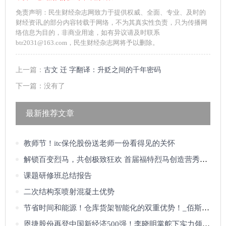
免责声明：民生财经杂志网致力于提供权威、全面、专业、及时的
财经资讯,的部分内容转载于网络，不为其真实性负责，只为传播网
络信息为目的，非商业用途，如有异议请及时联系
btr2031@163.com，民生财经杂志网将予以删除。
上一篇：
古文 迁 字翻译：升贬之间的千年密码
下一篇：没有了
最新推荐文章
教师节！itc保伦股份送老师一份看得见的关怀
解锁百变烈马，共创极致狂欢 首届福特烈马创造营秀出个性，玩转圈层
课题研修班总结报告
二次结构泵喷射混凝土优势
节省时间和能源！仓库货架智能化的双重优势！_佰斯特POUSTO
恩捷股份再登中国新经济500强！李晓明掌舵下实力领跑全球锂电隔膜赛道