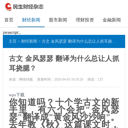
首页
财经新闻
股市新闻
理财投资
金融新闻
javascript:;
主页
>
财经新闻
> 古文 金风瑟瑟 翻译为什么总让人抓耳挠腮？
古文 金风瑟瑟 翻译为什么总让人抓
耳挠腮？
来源：网络转载
更新时间：2026-04-05 16:18:26
阅读：
233
wps下载
你知道吗？十个学古文的新
手里，有六个会把"金风瑟
瑟"翻译成"黄金风沙沙响"。
去年教《
秋
》这篇课文时，