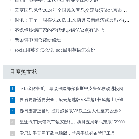
魔幻山城探秘：重庆旅游的深度体验之旅
云享国乐风华2024年全国民族音乐交流展演暨北京市海淀区年度国乐盛典等您来
财讯：干旱一周损失20亿 未来两月云南经济或最艰难(4)——中新网
不锈钢炒锅厂家的不锈钢炒锅优缺点有哪些;
老梁讲中国总裁研修班
social用英文怎么说_social用英语怎么说
月度热文榜
3·15金融护航｜瑞众保险鄂尔多斯中支警企联动进校园 清朗金融护青春
1
要省要舒适要安全，凌云超越版VS星越L长风越山版谁更全能
2
春日露营正当时 揽月超越版VS汉兰达大七座怎么选？
3
星途汽车|天猫汽车独家献礼，揽月五周年限定版159900元起
4
爱思助手官网下载电脑版，苹果手机必备管理工具
5