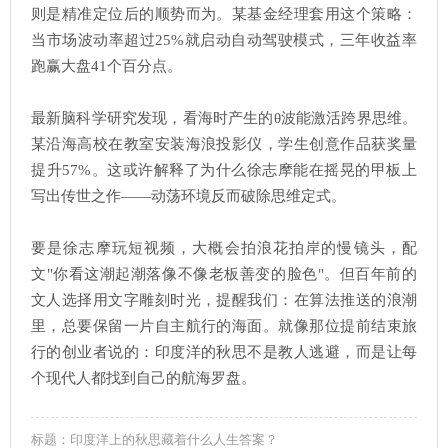
则是精准定位后的顺势而为。某基金经理套用这个策略：
当市场波动率超过25%就启动自动驾驶模式，三年收益率
跑赢大盘41个百分点。
最新脑科学研究发现，看海时产生的θ波能激活跨界思维。
某沿海高校在教室安装海浪投影仪，学生创意作品获奖量
提升57%。这或许解释了为什么徐志摩能在摇晃的甲板上
写出传世之作——动荡环境反而破除思维定式。
要是徐志摩玩短视频，大概会拍浪花拍岸的慢镜头，配
文"你看这潮起潮落像不像老板善变的脸色"。但百年前的
文人选择用文字雕刻时光，提醒我们：在算法推送的浪潮
里，总要保留一片自主航行的海面。就像那位提前结束旅
行的创业者说的：印度洋的秋思不是教人逃避，而是让每
个现代人都找到自己的航海罗盘。
标题：印度洋上的秋思藏着什么人生答案？