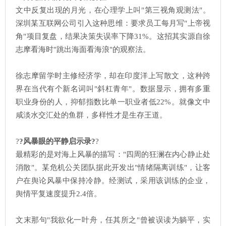
文中反复出现的月光，在心理学上叫"第三视角观测法"。
深圳某互联网公司引入这种思维：要求员工每月写"上帝视
角"项目复盘，结果决策失误率下降31%。这招其实源自徐
志摩看海时"跳出海面看海浪"的观察法。
徐志摩留学时主修经济学，却在印度洋上写散文，这种跨
界在当代有个新名词叫"斜杠青年"。数据显示，拥有多重
职业身份的人，抑郁指数比单一职业者低22%。就像文中
咸淡水交汇处的鱼群，多样性才是生存王道。
?
?风暴眼的平静启示录?
?
最精彩的是对海上风暴的描写："四周的狂澜在内心静止处
消散"。某危机公关团队据此开发出"情绪隔离训练"，让客
户在舆论风暴中保持冷静。经测试，采用该训练的企业，
舆情平复速度提升2.4倍。
文末那句"我欲化一叶舟，任其所之"曾被误读为躺平，实