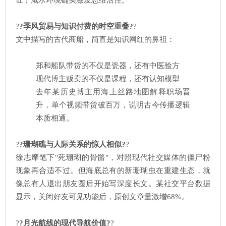
证了咸水环境确实激发思维活性。
?
?季风贸易与知识付费的时空重叠?
?
文中描写的古代商船，简直是知识网红的鼻祖：
郑和船队带货的不仅是瓷器，还有中医验方
现代博主贩卖的不仅是课程，还有认知模型
去年某历史博主用海上丝路地图解释职场晋
升，单个视频带货破百万，说明古今传播逻辑
本质相通。
?
?珊瑚礁与人际关系的惊人相似?
?
徐志摩笔下"死珊瑚的骨骼"，对照现代社交媒体的僵尸粉
现象再合适不过。但海底总有的新珊瑚虫在重建生态，就
像总有人退出朋友圈后开始写深度长文。某社交平台数据
显示，关闭好友可见功能后，原创文章量激增68%。
?
?月光航线的现代导航价值?
?