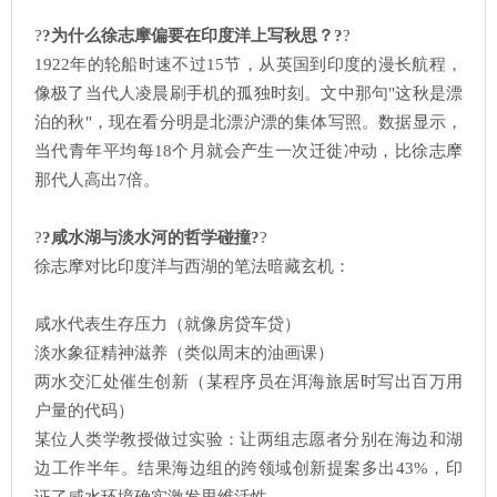
?
?为什么徐志摩偏要在印度洋上写秋思？?
?
1922年的轮船时速不过15节，从英国到印度的漫长航程，
像极了当代人凌晨刷手机的孤独时刻。文中那句"这秋是漂
泊的秋"，现在看分明是北漂沪漂的集体写照。数据显示，
当代青年平均每18个月就会产生一次迁徙冲动，比徐志摩
那代人高出7倍。
?
?咸水湖与淡水河的哲学碰撞?
?
徐志摩对比印度洋与西湖的笔法暗藏玄机：
咸水代表生存压力（就像房贷车贷）
淡水象征精神滋养（类似周末的油画课）
两水交汇处催生创新（某程序员在洱海旅居时写出百万用
户量的代码）
某位人类学教授做过实验：让两组志愿者分别在海边和湖
边工作半年。结果海边组的跨领域创新提案多出43%，印