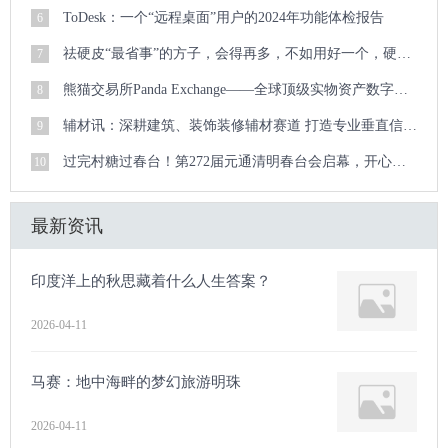
ToDesk：一个“远程桌面”用户的2024年功能体检报告
6
祛硬皮“最省事”的方子，会得再多，不如用好一个，硬皮顽疾迎刃而解
7
熊猫交易所Panda Exchange——全球顶级实物资产数字化交易新生态
8
辅材讯：深耕建筑、装饰装修辅材赛道 打造专业垂直信息服务平台
9
过完村糖过春台！第272届元通清明春台会启幕，开心麻花爆笑登场
10
最新资讯
印度洋上的秋思藏着什么人生答案？
2026-04-11
马赛：地中海畔的梦幻旅游明珠
2026-04-11