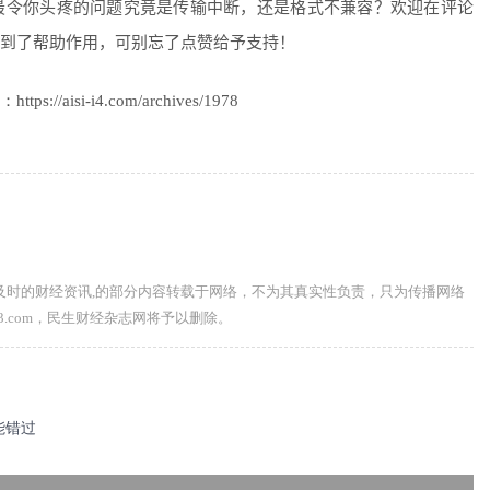
最令你头疼的问题究竟是传输中断，还是格式不兼容？欢迎在评论
到了帮助作用，可别忘了点赞给予支持！
si-i4.com/archives/1978
及时的财经资讯,的部分内容转载于网络，不为其真实性负责，只为传播网络
63.com，民生财经杂志网将予以删除。
能错过