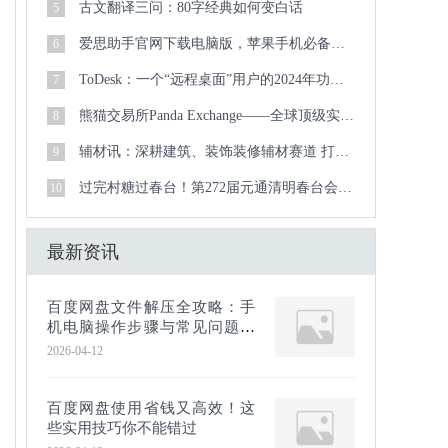
古文翻译三问：80字经典如何变白话
5
爱思助手官网下载电脑版，苹果手机必备管理工具
6
ToDesk：一个“远程桌面”用户的2024年功能体检报告
7
熊猫交易所Panda Exchange——全球顶级实物资产数字化交易新生态
8
辅材讯：深耕建筑、装饰装修辅材赛道 打造专业垂直信息服务平台
9
过完村糖过春台！第272届元通清明春台会启幕，开心麻花爆笑登场
10
最新资讯
百度网盘文件解压全攻略：手
机电脑操作步骤与常见问题解
答
2026-04-12
百度网盘使用省钱又高效！这
些实用技巧你不能错过