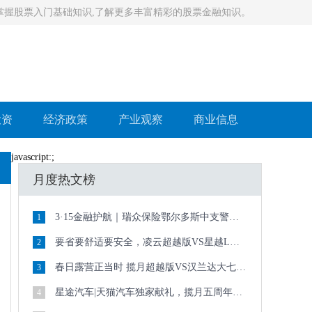
习掌握股票入门基础知识,了解更多丰富精彩的股票金融知识。
投资
经济政策
产业观察
商业信息
javascript:;
月度热文榜
3·15金融护航｜瑞众保险鄂尔多斯中支警企联动进校园 清朗金融护青春
1
要省要舒适要安全，凌云超越版VS星越L长风越山版谁更全能
2
春日露营正当时 揽月超越版VS汉兰达大七座怎么选？
3
星途汽车|天猫汽车独家献礼，揽月五周年限定版159900元起
4