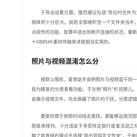
于导出设置方面，强烈建议勾选”导出时合并为
频体积十分巨大。倘若全部堆积至一个文件夹当中
点续传的功能，就算中途出现断开连接的状况，重新
十GB的4K素材传输来讲是相当实用的。
照片与视频混淆怎么分
按默认情形，爱思助手会把照片与视频混于同一
极为精准的分类查看功能。于左侧“照片”栏目那儿，
会展示视频文件，完全屏蔽了照片的干扰，分类逻辑
要是你惯于依照时间线去查找，那能够运用顶部
层级来排列，十分适宜于寻觅特定旅行或者活动之
输之前直接右键点击选择“导出到指定文件夹”，于