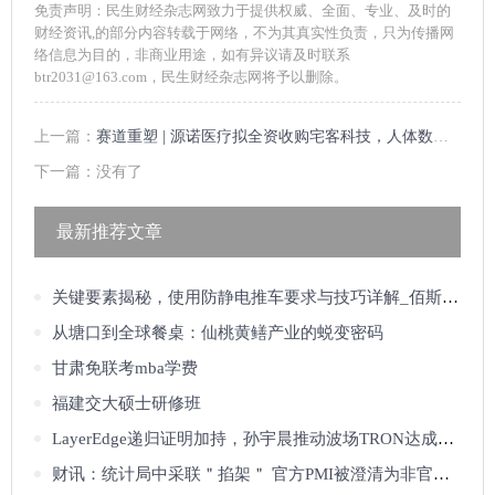
免责声明：民生财经杂志网致力于提供权威、全面、专业、及时的
财经资讯,的部分内容转载于网络，不为其真实性负责，只为传播网
络信息为目的，非商业用途，如有异议请及时联系
btr2031@163.com，民生财经杂志网将予以删除。
上一篇：
赛道重塑 | 源诺医疗拟全资收购宅客科技，人体数据量化领域或迎来“巨头时代”
下一篇：没有了
最新推荐文章
关键要素揭秘，使用防静电推车要求与技巧详解_佰斯特POUSTO
从塘口到全球餐桌：仙桃黄鳝产业的蜕变密码
甘肃免联考mba学费
福建交大硕士研修班
LayerEdge递归证明加持，孙宇晨推动波场TRON达成“可验证互联网”突破
财讯：统计局中采联＂掐架＂ 官方PMI被澄清为非官方？