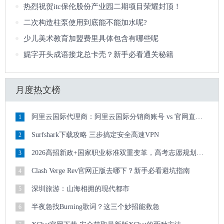
热烈祝贺itc保伦股份产业园二期项目荣耀封顶！
二次构造柱泵使用到底能不能加水呢?
少儿美术教育加盟费里具体包含有哪些呢
娓字开头成语接龙总卡壳？新手必看通关秘籍
月度热文榜
阿里云国际代理商：阿里云国际分销商账号 vs 官网直客账号，到底哪个更香
1
Surfshark下载攻略 三步搞定安全高速VPN
2
2026高招新政+国家职业标准双重变革，高考志愿规划从业者需具备这些核心资质
3
Clash Verge Rev官网正版去哪下？新手必看避坑指南
4
深圳旅游：山海相拥的现代都市
5
半夜急找Burning歌词？这三个妙招能救急
6