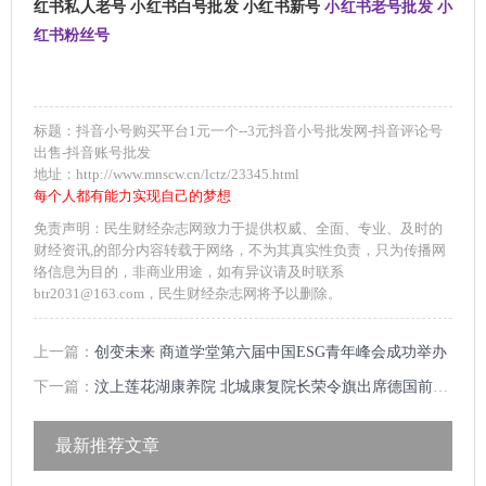
红书私人老号 小红书白号批发 小红书新号
小红书老号批发 小
红书粉丝号
标题：抖音小号购买平台1元一个--3元抖音小号批发网-抖音评论号
出售-抖音账号批发
地址：http://www.mnscw.cn/lctz/23345.html
每个人都有能力实现自己的梦想
免责声明：民生财经杂志网致力于提供权威、全面、专业、及时的
财经资讯,的部分内容转载于网络，不为其真实性负责，只为传播网
络信息为目的，非商业用途，如有异议请及时联系
btr2031@163.com，民生财经杂志网将予以删除。
上一篇：
创变未来 商道学堂第六届中国ESG青年峰会成功举办
下一篇：
汶上莲花湖康养院 北城康复院长荣令旗出席德国前总统武尔夫欢迎晚宴
最新推荐文章