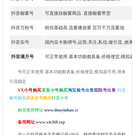
抖音橱窗号
可直接挂橱窗商品 直接橱窗带货
抖音万粉号
粉丝基础高 流量播放量 百万千万流量池
抖音实号
国内实卡换绑号,运营,关注,私信,做引流 ,效
抖音满月号
可正常使用 基本功能都具备,价格便宜,模拟器
号可正常使用 基本功能都具备,价格便宜,模拟器可用,用来
引流稳定
VX小号购买
京东小号购买
淘宝账号出售
陌陌号出售
抖音
账号购买
拼多多号购买
抖音小号
购买推荐网址:
www.douyinhao.cc
备用网址;
www.wh360.top
买一个抖音账号无直播记录100元。根据查询相笑差关资料