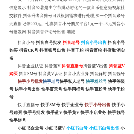
信息显示:抖音竖薯是由字节跳动孵化的一款音乐创意短视频社
交软件,抖余升者音账号可以根据需求进行处理,买一个抖音账号
无直播记录200元。七喜抖音小号购买平台1元一个--3元抖音小
号批发网-抖音抖音评论号出售-滫祴
抖音小号
抖音白号批发
抖音老号
抖音小号出售
抖音小号
购买 抖音CK号
抖音账号出售
抖音千粉 抖音百粉 抖音取消实
名
抖音企业认证 抖音蓝V
抖音直播号
抖音蓝V出售
抖音蓝V
购买
抖音SM号 抖音黄V认证 抖音小店业务 抖音解封 抖音靓号
快手小号批
发
快手老号
快手私人老号
快手粉丝号
快手等级
号
快手小号出售
快手百天号 快手同框号 快手百粉号
快手千粉
号
快手直播号
快手SM号 快手企业号
快手小号出售
快手小
号购买 快手号批发 快手蓝V 快手黄V 快手小店业务 快手靓号
快手短号
小红书企业号
小红书蓝V
小红书白号 小红书白号出售
小