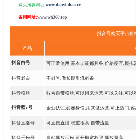
购买推荐网址:
www.douyinhao.cc
备用网址;
www.wh360.top
抖音号购买平台价格
产品
抖音白号
可正常使用 基本功能都具备,价格便宜,模拟
抖音老白
不封号,做长期引流必备
抖音粉丝
账号自带粉丝,可以用来运营,可以关注,可以
抖音蓝v号
企业认证,彰显身份,用来做运营,可上热门,容易
抖音直播号
可直接直播 权重很高 自带流量
抖音千粉号
自然播放活粉,可开橱窗权限,播放量高